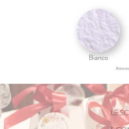
Bianco
Attenzio
LE S