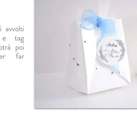
 avvolti
o e tag
otrà poi
per far