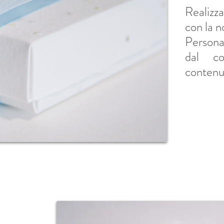
Realizz
con la n
Personal
dal co
contenu