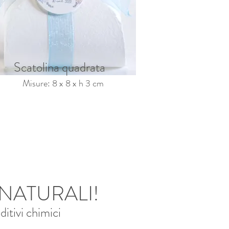
Scatolina quadrata
Misure: 8 x 8 x h 3 cm
NATURALI!
ditivi chimici