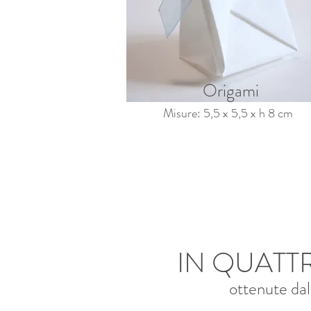
Origami
Misure: 5,5 x 5,5 x h 8 cm
IN QUATT
ottenute dall