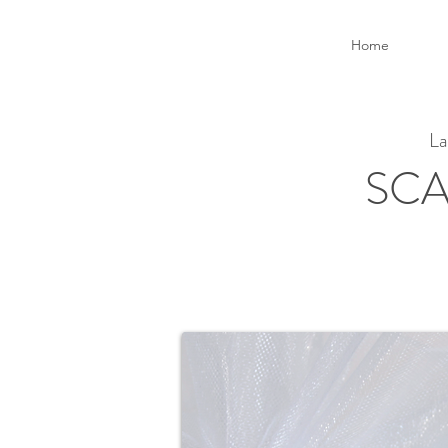
Home
La
SCA